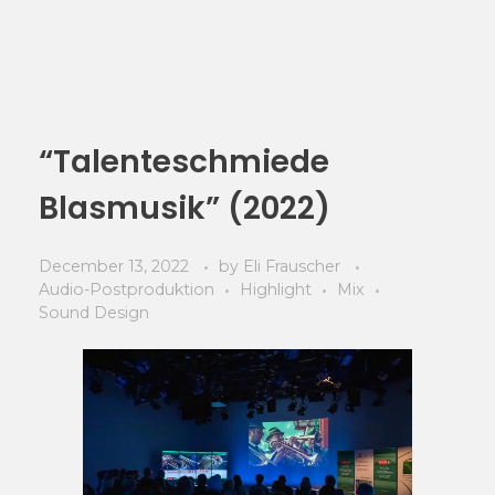
“Talenteschmiede
Blasmusik” (2022)
December 13, 2022
by
Eli Frauscher
Audio-Postproduktion
Highlight
Mix
Sound Design