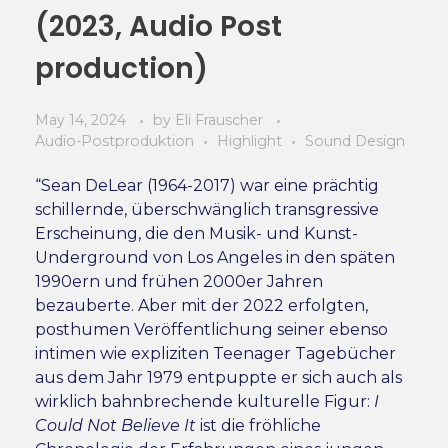
(2023, Audio Post
production)
May 14, 2024
by
Eli Frauscher
Audio-Postproduktion
Highlight
Sound Design
“Sean DeLear (1964-2017) war eine prächtig
schillernde, überschwänglich transgressive
Erscheinung, die den Musik- und Kunst-
Underground von Los Angeles in den späten
1990ern und frühen 2000er Jahren
bezauberte. Aber mit der 2022 erfolgten,
posthumen Veröffentlichung seiner ebenso
intimen wie expliziten Teenager Tagebücher
aus dem Jahr 1979 entpuppte er sich auch als
wirklich bahnbrechende kulturelle Figur:
I
Could Not Believe It
ist die fröhliche