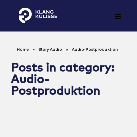
Klangkulisse
GehÃ¶rt zum guten Ton
Home
»
Story Audio
»
Audio-Postproduktion
Posts in category:
Audio-
Postproduktion