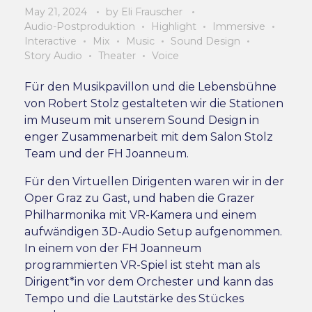
May 21, 2024
by
Eli Frauscher
Audio-Postproduktion
Highlight
Immersive
Interactive
Mix
Music
Sound Design
Story Audio
Theater
Voice
Für den Musikpavillon und die Lebensbühne
von Robert Stolz gestalteten wir die Stationen
im Museum mit unserem Sound Design in
enger Zusammenarbeit mit dem Salon Stolz
Team und der FH Joanneum.
Für den Virtuellen Dirigenten waren wir in der
Oper Graz zu Gast, und haben die Grazer
Philharmonika mit VR-Kamera und einem
aufwändigen 3D-Audio Setup aufgenommen.
In einem von der FH Joanneum
programmierten VR-Spiel ist steht man als
Dirigent*in vor dem Orchester und kann das
Tempo und die Lautstärke des Stückes