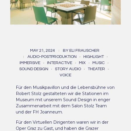
Salon Stolz
MAY 21, 2024
BY
ELI FRAUSCHER
AUDIO-POSTPRODUKTION
HIGHLIGHT
IMMERSIVE
INTERACTIVE
MIX
MUSIC
SOUND DESIGN
STORY AUDIO
THEATER
VOICE
Für den Musikpavillon und die Lebensbühne von
Robert Stolz gestalteten wir die Stationen im
Museum mit unserem Sound Design in enger
Zusammenarbeit mit dem Salon Stolz Team
und der FH Joanneum.
Für den Virtuellen Dirigenten waren wir in der
Oper Graz zu Gast, und haben die Grazer