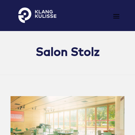
Klangkulisse
GehÃ¶rt zum guten Ton
Salon Stolz