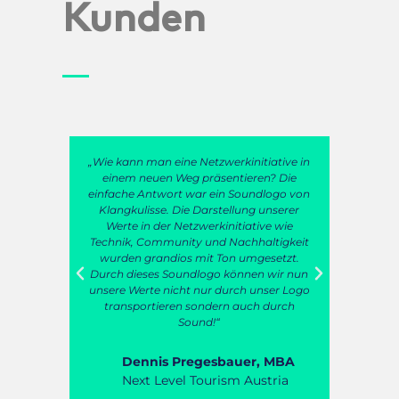
Kunden
zwerkinitiative in
"Die Zusammenarbeit mit der
sentieren? Die
Klangkulisse hätte nicht besser sein
ein Soundlogo von
können: schnell, flexibel, zuverlässig und
stellung unserer
einfach professionell. Das Angebot kam
kinitiative wie
am gleichen Tag unseres Anrufes und ein
d Nachhaltigkeit
paar Tage später bekamen wir unseren
 Ton umgesetzt.
Wünschen entsprechend
o können wir nun
Musikvorschläge. Ich kann der
 durch unser Logo
Klangkulisse zu ihrer Professionalität nur
ern auch durch
gratulieren!"
“
Agnes Hollmann
sbauer, MBA
Marketing/Kommunikation MOL
rism Austria
Austria