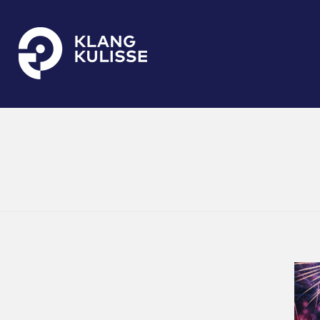
Klangkulisse
GehÃ¶rt zum guten Ton